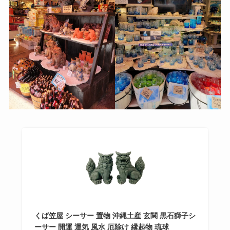
くば笠屋 シーサー 置物 沖縄土産 玄関 黒石獅子シ
ーサー 開運 運気 風水 厄除け 縁起物 琉球