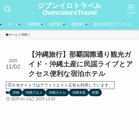
ジブンイロトラベル
OwncolorsTravel
CLICK
ホーム
沖縄情報
海外旅行
国内旅行
旅のお役立ちアイテム
ホーム
沖縄
【沖縄旅行】那覇国際通り観光ガ
2025
イド・沖縄土産に民謡ライブとア
11/02
クセス便利な宿泊ホテル
※当サイトではアフィリエイト広告を利用しています。
沖縄
沖縄グルメ
沖縄ホテル
沖縄本島
那覇
2025-01-13
2025-11-02