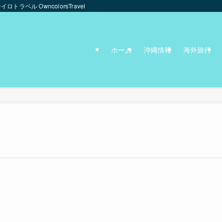
ンイロトラベル OwncolorsTravel
ホーム
沖縄情報
海外旅行