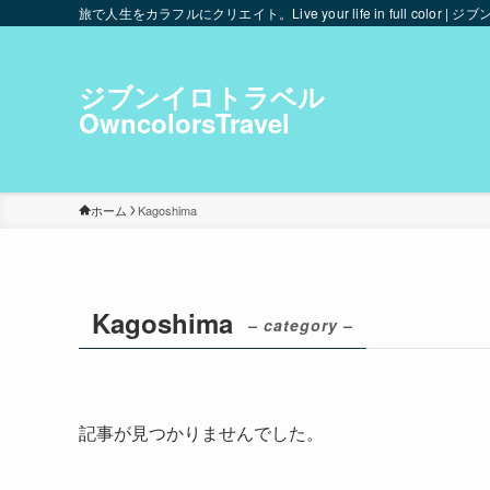
旅で人生をカラフルにクリエイト。Live your life in full color | ジブ
ジブンイロトラベル
OwncolorsTravel
ホーム
Kagoshima
Kagoshima
– category –
記事が見つかりませんでした。