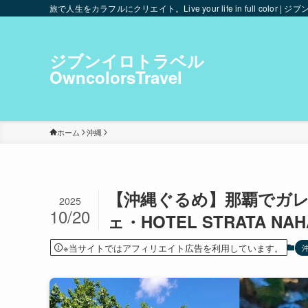
旅で人生をカラフルにクリエイト。Live your life in full color | ジブ
ジブンイロトラベル
OwncolorsTravel
ホーム
沖縄
【沖縄ぐるめ】那覇でガ
2025
10/20
ェ・HOTEL STRATA NAH
※当サイトではアフィリエイト広告を利用しています。