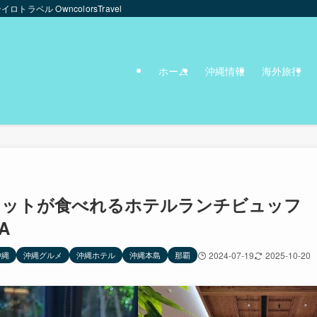
ンイロトラベル OwncolorsTravel
ホーム
沖縄情報
海外旅行
レットが食べれるホテルランチビュッフ
A
沖縄
沖縄グルメ
沖縄ホテル
沖縄本島
那覇
2024-07-19
2025-10-20