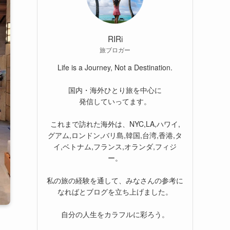
RIRi
旅ブロガー
Life is a Journey, Not a Destination.
国内・海外ひとり旅を中心に
発信していってます。
これまで訪れた海外は、NYC,LA,ハワイ,
グアム,ロンドン,バリ島,韓国,台湾,香港,タ
イ,ベトナム,フランス,オランダ,フィジ
ー。
私の旅の経験を通して、みなさんの参考に
なればとブログを立ち上げました。
自分の人生をカラフルに彩ろう。