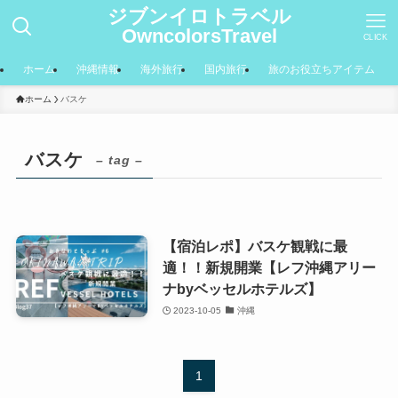
ジブンイロトラベル
OwncolorsTravel
CLICK
ホーム
沖縄情報
海外旅行
国内旅行
旅のお役立ちアイテム
ホーム
バスケ
バスケ
– tag –
【宿泊レポ】バスケ観戦に最
適！！新規開業【レフ沖縄アリー
ナbyベッセルホテルズ】
2023-10-05
沖縄
1