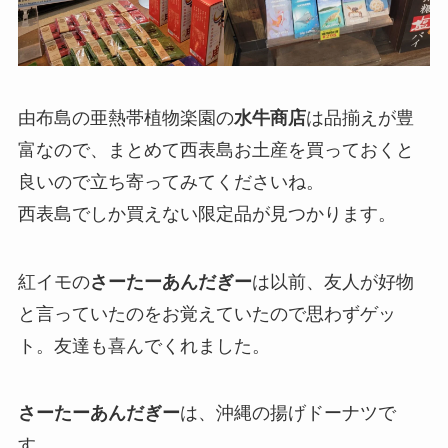
由布島の亜熱帯植物楽園の
水牛商店
は品揃えが豊
富なので、まとめて西表島お土産を買っておくと
良いので立ち寄ってみてくださいね。
西表島でしか買えない限定品が見つかります。
紅イモの
さーたーあんだぎー
は以前、友人が好物
と言っていたのをお覚えていたので思わずゲッ
ト。友達も喜んでくれました。
さーたーあんだぎー
は、沖縄の揚げドーナツで
す。