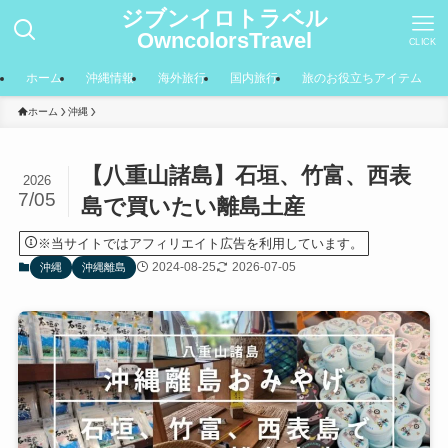
ジブンイロトラベル
OwncolorsTravel
CLICK
ホーム
沖縄情報
海外旅行
国内旅行
旅のお役立ちアイテム
ホーム
沖縄
【八重山諸島】石垣、竹富、西表
2026
7/05
島で買いたい離島土産
※当サイトではアフィリエイト広告を利用しています。
2024-08-25
2026-07-05
沖縄
沖縄離島