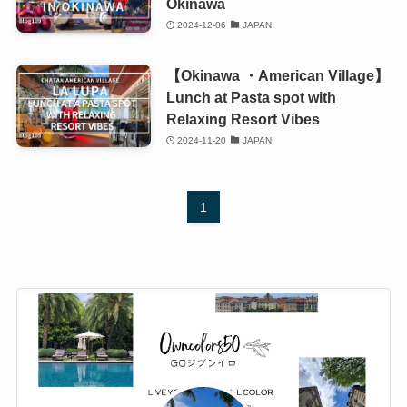
Okinawa
2024-12-06
JAPAN
【Okinawa ・American Village】
Lunch at Pasta spot with
Relaxing Resort Vibes
2024-11-20
JAPAN
1