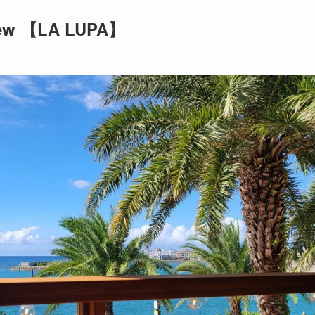
 view 【LA LUPA】