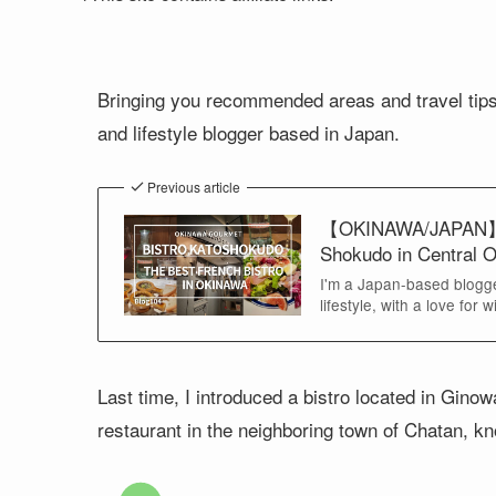
Bringing you recommended areas and travel tip
and lifestyle blogger based in Japan.
Previous article
【OKINAWA/JAPAN】 Gi
Shokudo in Central 
I'm a Japan-based blogge
lifestyle, with a love for 
Last time, I introduced a bistro located in Ginowan
restaurant in the neighboring town of Chatan, kn