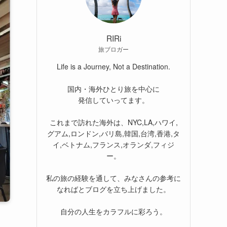
RIRi
旅ブロガー
Life is a Journey, Not a Destination.
国内・海外ひとり旅を中心に
発信していってます。
これまで訪れた海外は、NYC,LA,ハワイ,
グアム,ロンドン,バリ島,韓国,台湾,香港,タ
イ,ベトナム,フランス,オランダ,フィジ
ー。
私の旅の経験を通して、みなさんの参考に
なればとブログを立ち上げました。
自分の人生をカラフルに彩ろう。