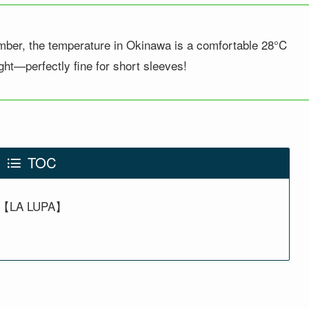
ember, the temperature in Okinawa is a comfortable 28°C
ght—perfectly fine for short sleeves!
TOC
ew 【LA LUPA】