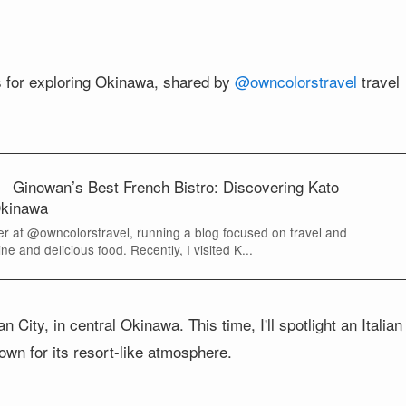
s for exploring Okinawa, shared by
@owncolorstravel
travel
nowan’s Best French Bistro: Discovering Kato
Okinawa
r at @owncolorstravel, running a blog focused on travel and
wine and delicious food. Recently, I visited K...
 City, in central Okinawa. This time, I'll spotlight an Italian
own for its resort-like atmosphere.