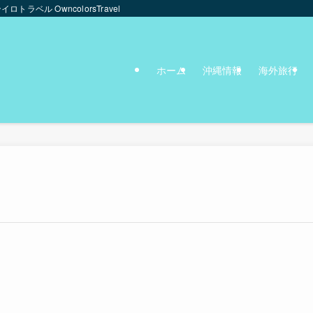
ンイロトラベル OwncolorsTravel
ホーム
沖縄情報
海外旅行