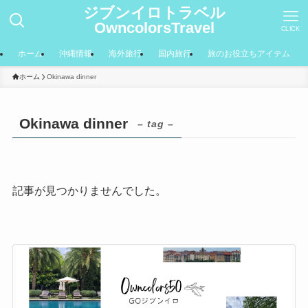
ジブンイロトラベル
OwncolorsTravel
CLICK
ホーム
沖縄情報
海外旅行
国内旅行
旅のお役立ちアイテム
ホーム
Okinawa dinner
Okinawa dinner
– tag –
記事が見つかりませんでした。