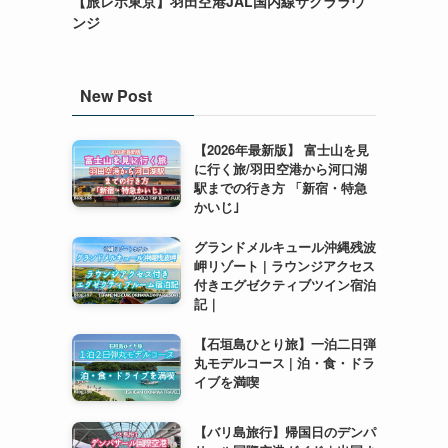
【旅レポ東京】羽田空港JAL国内線サクララウ
ンジ
New Post
【2026年最新版】 富士山を見
に行く旅/羽田空港から河口湖
駅までの行き方 「新宿・特急
かいじ｣
グランドメルキュール沖縄残波
岬リゾート | ラウンジアクセス
付きエグゼクティブツイン宿泊
記｜
【石垣島ひとり旅】一泊二日弾
丸モデルコース | 泊・食・ドラ
イブを満喫
【バリ島旅行】帰国日のデンパ