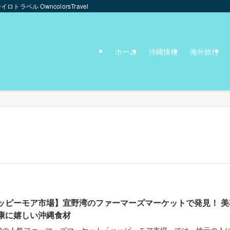
ンイロトラベル OwncolorsTravel
ホーム
沖縄情報
海外旅行
ッピーモア市場】宜野湾のファーマーズマーケットで発見！ 美
康に嬉しい沖縄食材