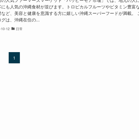
湾の人気ファーマーズマーケット「ハッピーモア市場」では、地元の人
客にも人気の沖縄食材が並びます。トロピカルフルーツやビタミン豊富
材など、美容と健康を意識する方に嬉しい沖縄スーパーフードが満載。 
グは、沖縄在住の...
-10-12
日常
1