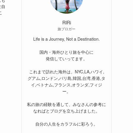
にも
な自
こ
RIRi
旅ブロガー
Life is a Journey, Not a Destination.
国内・海外ひとり旅を中心に
発信していってます。
これまで訪れた海外は、NYC,LA,ハワイ,
グアム,ロンドン,バリ島,韓国,台湾,香港,タ
イ,ベトナム,フランス,オランダ,フィジ
ー。
私の旅の経験を通して、みなさんの参考に
なればとブログを立ち上げました。
自分の人生をカラフルに彩ろう。