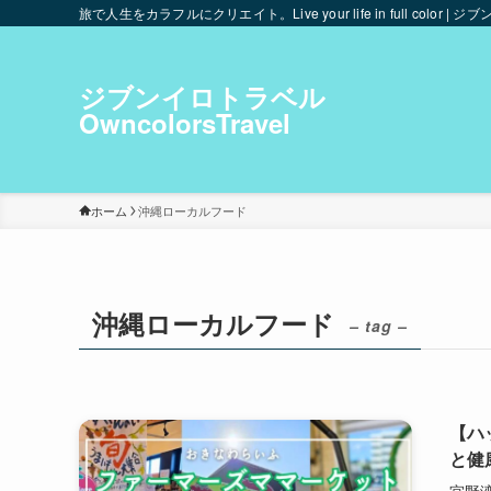
旅で人生をカラフルにクリエイト。Live your life in full color | ジブ
ジブンイロトラベル
OwncolorsTravel
ホーム
沖縄ローカルフード
沖縄ローカルフード
– tag –
【ハ
と健