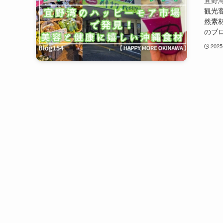
宜野
観光
然素
のブロ
2025