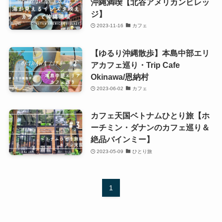
沖縄満喫【北谷アメリカンビレッ
ジ】
2023-11-16
カフェ
【ゆるり沖縄散歩】本島中部エリ
アカフェ巡り・Trip Cafe
Okinawa/恩納村
2023-06-02
カフェ
カフェ天国ベトナムひとり旅【ホ
ーチミン・ダナンのカフェ巡り＆
絶品バインミー】
2023-05-09
ひとり旅
1