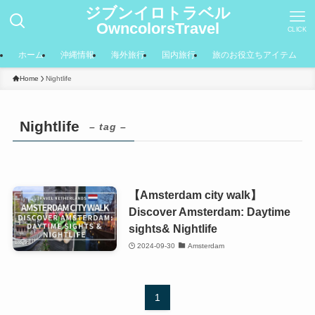
ジブンイロトラベル
OwncolorsTravel
CLICK
ホーム
沖縄情報
海外旅行
国内旅行
旅のお役立ちアイテム
Home
Nightlife
Nightlife
– tag –
【Amsterdam city walk】
Discover Amsterdam: Daytime
sights& Nightlife
2024-09-30
Amsterdam
1