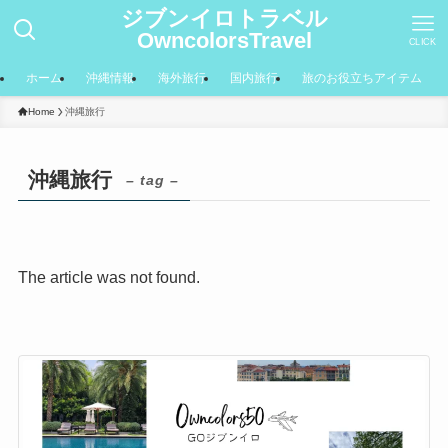
ジブンイロトラベル
OwncolorsTravel
CLICK
ホーム
沖縄情報
海外旅行
国内旅行
旅のお役立ちアイテム
Home
沖縄旅行
沖縄旅行
– tag –
The article was not found.