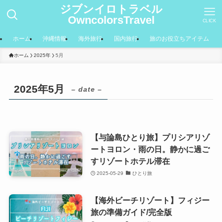
ジブンイロトラベル
OwncolorsTravel
CLICK
ホーム
沖縄情報
海外旅行
国内旅行
旅のお役立ちアイテム
ホーム
2025年
5月
2025年5月
– date –
【与論島ひとり旅】プリシアリゾ
ートヨロン・雨の日。静かに過ご
すリゾートホテル滞在
2025-05-29
ひとり旅
【海外ビーチリゾート】フィジー
旅の準備ガイド/完全版