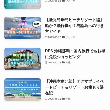
2025-05-24
ひとり旅
【鹿児島離島ビーチリゾート編】
船か？飛行機か？与論島への行き
方ガイド
2025-05-22
ひとり旅
DFS 沖縄那覇・国内旅行でもお得
に免税ショッピング
2025-05-14
沖縄
【沖縄本島北部】オクマプライベ
ートビーチ＆リゾートお籠もり滞
在記
2025-05-11
沖縄