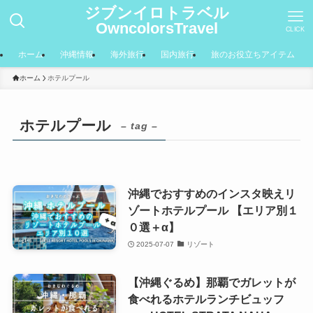
ジブンイロトラベル
OwncolorsTravel
CLICK
ホーム
沖縄情報
海外旅行
国内旅行
旅のお役立ちアイテム
ホーム
ホテルプール
ホテルプール
– tag –
沖縄でおすすめのインスタ映えリ
ゾートホテルプール 【エリア別１
０選＋α】
2025-07-07
リゾート
【沖縄ぐるめ】那覇でガレットが
食べれるホテルランチビュッフ