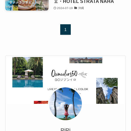
ェ・HOTEL STRATA NAHA
2024-07-19
沖縄
1
RiRi