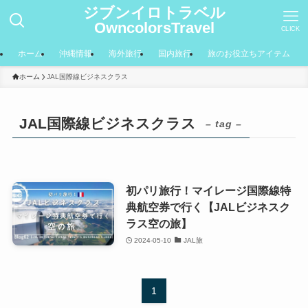
ジブンイロトラベル
OwncolorsTravel
CLICK
ホーム
沖縄情報
海外旅行
国内旅行
旅のお役立ちアイテム
ホーム
JAL国際線ビジネスクラス
JAL国際線ビジネスクラス
– tag –
初パリ旅行！マイレージ国際線特
典航空券で行く【JALビジネスク
ラス空の旅】
2024-05-10
JAL旅
1