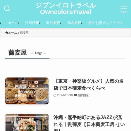
ジブンイロトラベル
OwncolorsTravel
CLICK
ホーム
沖縄情報
海外旅行
国内旅行
旅のお役立ちアイテム
ホーム
蕎麦屋
蕎麦屋
– tag –
【東京・神楽坂グルメ】人気の名
店で日本蕎麦食べくらべ
2024-10-30
国内旅行
沖縄・嘉手納町にあるJAZZが流
れる十割蕎麦【日本蕎麦工房 せい