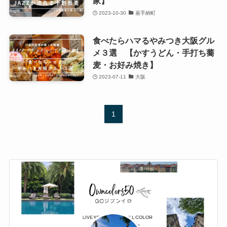
家】
2023-10-30
嘉手納町
食べたらハマるやみつき大阪グル
メ３選 【かすうどん・手打ち蕎
麦・お好み焼き】
2023-07-11
大阪
1