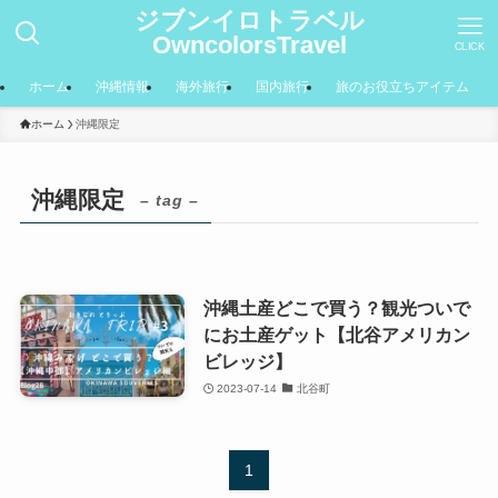
ジブンイロトラベル
OwncolorsTravel
CLICK
ホーム
沖縄情報
海外旅行
国内旅行
旅のお役立ちアイテム
ホーム
沖縄限定
沖縄限定
– tag –
沖縄土産どこで買う？観光ついで
にお土産ゲット【北谷アメリカン
ビレッジ】
2023-07-14
北谷町
1