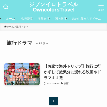
ジブンイロトラベル
OwncolorsTravel
CLICK
ホーム
沖縄情報
海外旅行
国内旅行
旅のお役立ちアイテム
ホーム
旅行ドラマ
旅行ドラマ
– tag –
【お家で海外トリップ】旅行に行
かずして旅気分に浸れる映画やド
ラマ１１選
2025-09-29
映画
1