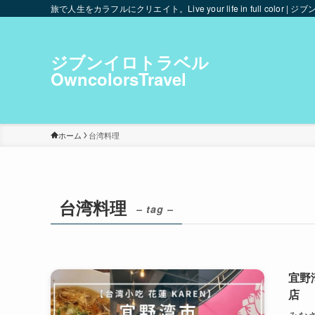
旅で人生をカラフルにクリエイト。Live your life in full color | ジブ
ジブンイロトラベル
OwncolorsTravel
ホーム
台湾料理
台湾料理
– tag –
宜野
店