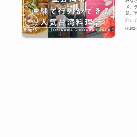
みな
メ、
部、
介。 
2024