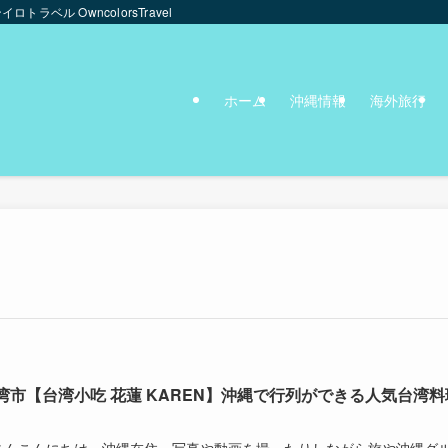
ンイロトラベル OwncolorsTravel
ホーム
沖縄情報
海外旅行
湾市【台湾小吃 花蓮 KAREN】沖縄で行列ができる人気台湾料