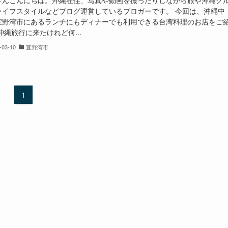
さんこんにちは。沖縄在住、写真や動画を撮ったりしながら旅や沖縄グ
ライフスタイルなどブログ運営しているブロガーです。 今回は、沖縄中
宜野湾市にあるランチにもディナーでも利用できる台湾料理のお店をご
沖縄旅行に来たけれど何...
-03-10
宜野湾市
1