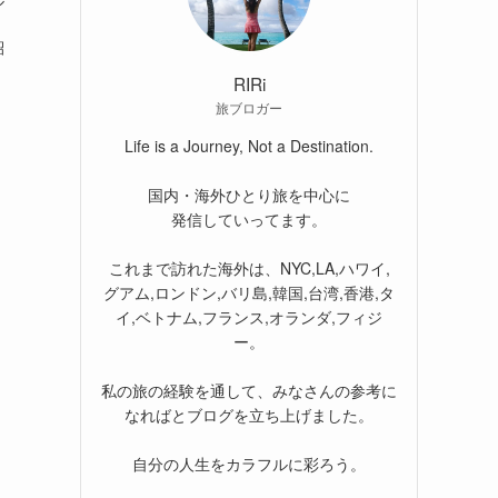
ル
紹
RIRi
旅ブロガー
Life is a Journey, Not a Destination.
国内・海外ひとり旅を中心に
発信していってます。
これまで訪れた海外は、NYC,LA,ハワイ,
グアム,ロンドン,バリ島,韓国,台湾,香港,タ
イ,ベトナム,フランス,オランダ,フィジ
ー。
私の旅の経験を通して、みなさんの参考に
なればとブログを立ち上げました。
自分の人生をカラフルに彩ろう。