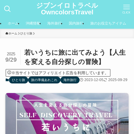
ジブンイロトラベル
OwncolorsTravel
CLICK
ホーム
沖縄情報
海外旅行
国内旅行
旅のお役立ちアイテム
ホーム
ひとり旅
若いうちに旅に出てみよう【人生
2025
9/29
を変える自分探しの冒険】
※当サイトではアフィリエイト広告を利用しています。
2023-12-05
2025-09-29
ひとり旅
旅の準備あれこれ
海外旅行