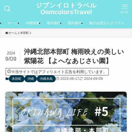
ジブンイロトラベル
OwncolorsTravel
CLICK
ホーム
沖縄情報
海外旅行
国内旅行
旅のお役立ちアイテム
ホーム
本部町
沖縄北部本部町 梅雨映えの美しい
2024
9/09
紫陽花 【よへなあじさい園】
※当サイトではアフィリエイト広告を利用しています。
2023-06-17
2024-09-09
本部町
沖縄
沖縄本島