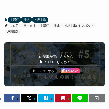
本部町
沖縄
沖縄本島
ソロ活
国内旅行
本部町
沖縄
沖縄お出かけスポット
沖縄観光
この記事が気に入ったら
フォローしてね！
Follow Me