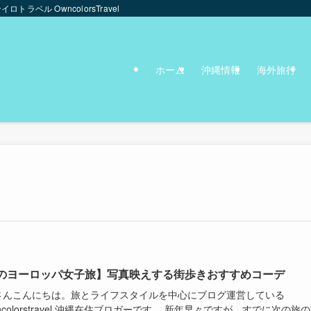
ンイロトラベル OwncolorsTravel
ホーム
沖縄情報
海外旅行
のヨーロッパ女子旅】写真映えする街歩きおすすめコーデ
さんこんにちは。旅とライフスタイルを中心にブログ運営している
ncolorstravel 沖縄在住ブロガーです。 新年早々ですが、すでに次の旅