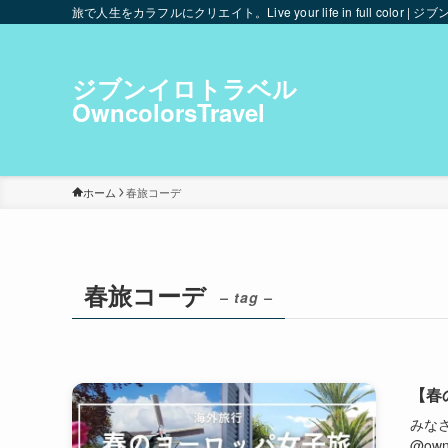
旅で人生をカラフルにクリエイト。Live your life in full color | ジブ
ジブンイロトラベル
OwncolorsTravel
ホーム
春旅コーデ
春旅コーデ
– tag –
【春
みな
@ow