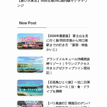
【旅レポ東京】羽田空港JAL国内線サクララウ
ンジ
New Post
【2026年最新版】 富士山を見
に行く旅/羽田空港から河口湖
駅までの行き方 「新宿・特急
かいじ｣
グランドメルキュール沖縄残波
岬リゾート | ラウンジアクセス
付きエグゼクティブツイン宿泊
記｜
【石垣島ひとり旅】一泊二日弾
丸モデルコース | 泊・食・ドラ
イブを満喫
【バリ島旅行】帰国日のデンパ