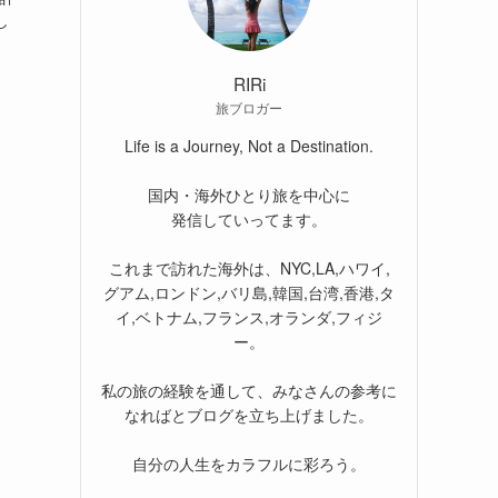
し
RIRi
旅ブロガー
Life is a Journey, Not a Destination.
国内・海外ひとり旅を中心に
発信していってます。
これまで訪れた海外は、NYC,LA,ハワイ,
グアム,ロンドン,バリ島,韓国,台湾,香港,タ
イ,ベトナム,フランス,オランダ,フィジ
ー。
私の旅の経験を通して、みなさんの参考に
なればとブログを立ち上げました。
自分の人生をカラフルに彩ろう。