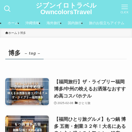
ジブンイロトラベル
OwncolorsTravel
CLICK
ホーム
沖縄情報
海外旅行
国内旅行
旅のお役立ちアイテム
ホーム
博多
博多
– tag –
【福岡旅行】ザ・ライブリー福岡
博多/中州の映えるお洒落なおすす
め高コスパホテル
2025-02-08
ひとり旅
【福岡ひとり旅グルメ】もつ鍋 博
多 五衛・創業３２年！大名にある