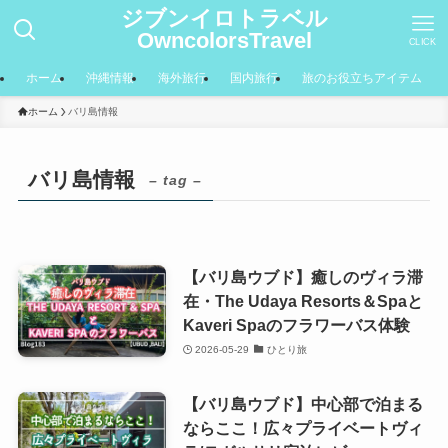
ジブンイロトラベル
OwncolorsTravel
CLICK
ホーム
沖縄情報
海外旅行
国内旅行
旅のお役立ちアイテム
ホーム
バリ島情報
バリ島情報
– tag –
【バリ島ウブド】癒しのヴィラ滞
在・The Udaya Resorts＆Spaと
Kaveri Spaのフラワーバス体験
2026-05-29
ひとり旅
【バリ島ウブド】中心部で泊まる
ならここ！広々プライベートヴィ