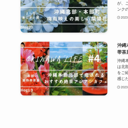
が、
ンクの
2023
沖縄
帯茶
沖縄
は北
をご
感じた
2023