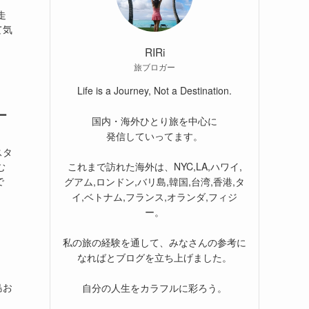
走
て気
RIRi
旅ブロガー
Life is a Journey, Not a Destination.
ー
国内・海外ひとり旅を中心に
発信していってます。
スタ
これまで訪れた海外は、NYC,LA,ハワイ,
む
で
グアム,ロンドン,バリ島,韓国,台湾,香港,タ
イ,ベトナム,フランス,オランダ,フィジ
ー。
私の旅の経験を通して、みなさんの参考に
なればとブログを立ち上げました。
島お
自分の人生をカラフルに彩ろう。