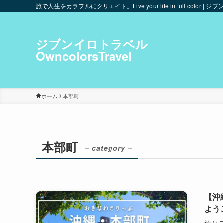
旅で人生をカラフルにクリエイト。Live your life in full color | ジブ
ジブンイロトラベル
OwncolorsTravel
ホーム
本部町
本部町
– category –
【沖
よう