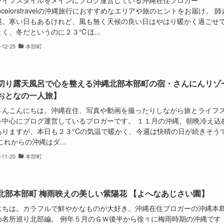
ライフスタイルをメインにブログ運営している沖縄在住ブロガー
ncolorstravelの沖縄旅行におすすめなエリアや旅のヒントをお届け。 師
縄。寒い日もあるけれど、風も無く天候の良い日はやはり暖かく過ごせ
く、冬だというのに２３℃ほ...
-12-25
本部町
切り露天風呂で心を整える沖縄北部本部町の宿・さんにんリゾ
おとなの一人旅】
さんこんにちは。沖縄在住、写真や動画を撮ったりしながら旅とライフ
を中心にブログ運営しているブロガーです。 １１月の沖縄、朝晩冷え込
ありますが、本日も２３°Cの気温で暖かく、今週は快晴の日が続きそう
これからの沖縄はダ...
-11-20
本部町
北部本部町 梅雨映えの美しい紫陽花 【よへなあじさい園】
にちは。カラフルで鮮やかなものが大好き。沖縄在住ブロガーの沖縄本
め名所巡り北部編。 例年５月のＧＷ後半から徐々に梅雨時期の沖縄です