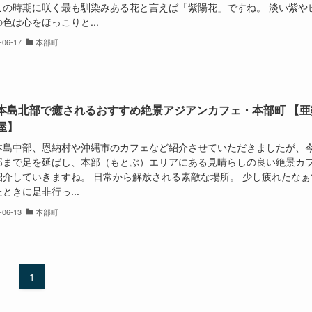
この時期に咲く最も馴染みある花と言えば「紫陽花」ですね。 淡い紫や
色は心をほっこりと...
-06-17
本部町
本島北部で癒されるおすすめ絶景アジアンカフェ・本部町 【亜
屋】
本島中部、恩納村や沖縄市のカフェなど紹介させていただきましたが、
部まで足を延ばし、本部（もとぶ）エリアにある見晴らしの良い絶景カ
紹介していきますね。 日常から解放される素敵な場所。 少し疲れたなぁ
ときに是非行っ...
-06-13
本部町
1