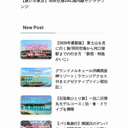
【旅レポ東京】羽田空港JAL国内線サクララウ
ンジ
New Post
【2026年最新版】 富士山を見
に行く旅/羽田空港から河口湖
駅までの行き方 「新宿・特急
かいじ｣
グランドメルキュール沖縄残波
岬リゾート | ラウンジアクセス
付きエグゼクティブツイン宿泊
記｜
【石垣島ひとり旅】一泊二日弾
丸モデルコース | 泊・食・ドラ
イブを満喫
【バリ島旅行】帰国日のデンパ