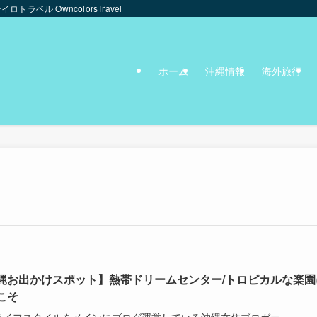
ンイロトラベル OwncolorsTravel
ホーム
沖縄情報
海外旅行
縄お出かけスポット】熱帯ドリームセンター/トロピカルな楽園
こそ